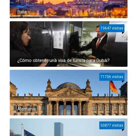
Italia
73647 visitas
¿Cómo obtener una visa de turista para Dubái?
71706 visitas
Alemania
50877 visitas