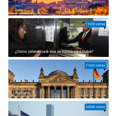
Italia
73558 visitas
¿Cómo obtener una visa de turista para Dubái?
71665 visitas
Alemania
50848 visitas