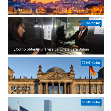
Italia
73556 visitas
¿Cómo obtener una visa de turista para Dubái?
71665 visitas
Alemania
50848 visitas