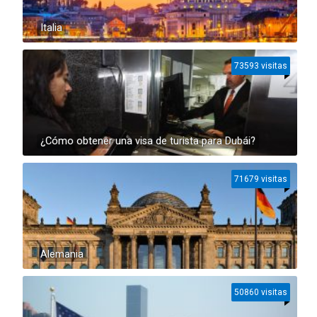
Italia
73593 visitas
¿Cómo obtener una visa de turista para Dubái?
71679 visitas
Alemania
50860 visitas