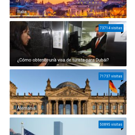
Italia
73714 visitas
¿Cómo obtener una visa de turista para Dubái?
71737 visitas
Alemania
50895 visitas