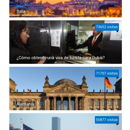
Italia
73652 visitas
¿Cómo obtener una visa de turista para Dubái?
71707 visitas
Alemania
50877 visitas