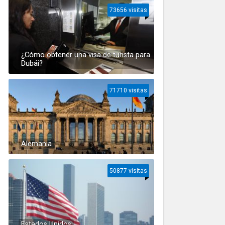
73656 visitas
¿Cómo obtener una visa de turista para
Dubái?
71710 visitas
Alemania
50877 visitas
Estados Unidos