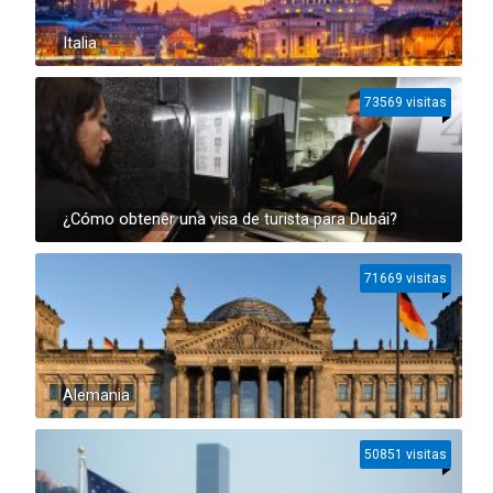
Italia
73569 visitas
¿Cómo obtener una visa de turista para Dubái?
71669 visitas
Alemania
50851 visitas