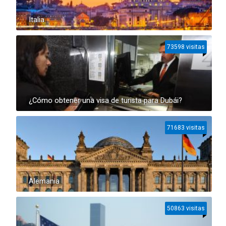
Italia
73598 visitas
¿Cómo obtener una visa de turista para Dubái?
71683 visitas
Alemania
50863 visitas