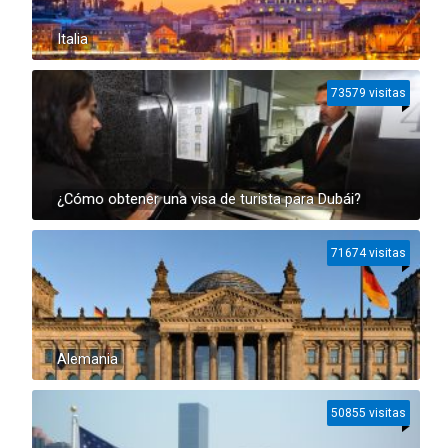
Italia
73579 visitas
¿Cómo obtener una visa de turista para Dubái?
71674 visitas
Alemania
50855 visitas