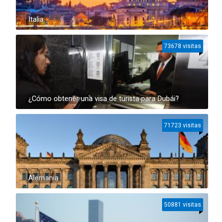
Italia
73678 visitas
¿Cómo obtener una visa de turista para Dubái?
71723 visitas
Alemania
50881 visitas