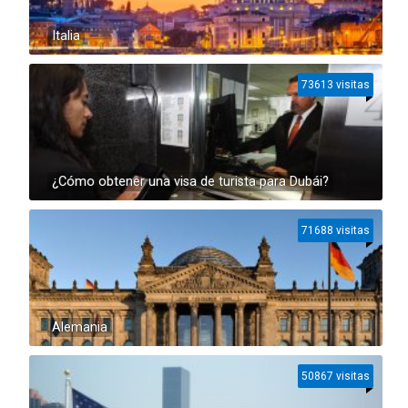
Italia
73613 visitas
¿Cómo obtener una visa de turista para Dubái?
71688 visitas
Alemania
50867 visitas