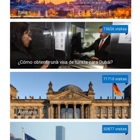
Italia
73656 visitas
¿Cómo obtener una visa de turista para Dubái?
71710 visitas
Alemania
50877 visitas