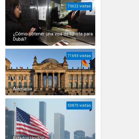
73622 visitas
¿Cómo obtener una visa de turista para
Dubái?
71693 visitas
Alemania
50870 visitas
Estados Unidos