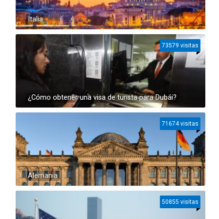
Italia
73579 visitas
¿Cómo obtener una visa de turista para Dubái?
71674 visitas
Alemania
50855 visitas