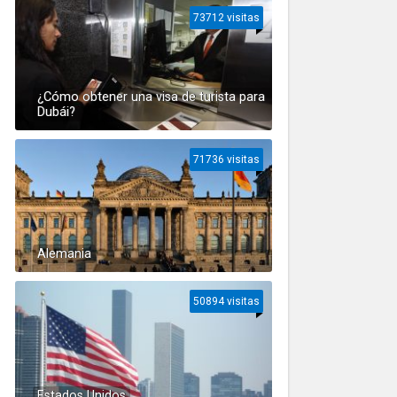
73712 visitas
¿Cómo obtener una visa de turista para
Dubái?
71736 visitas
Alemania
50894 visitas
Estados Unidos