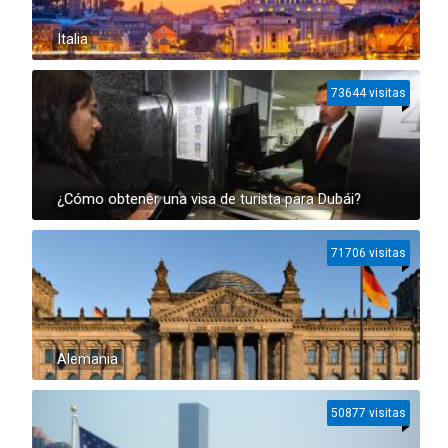
Italia
73644 visitas
¿Cómo obtener una visa de turista para Dubái?
71706 visitas
Alemania
50877 visitas