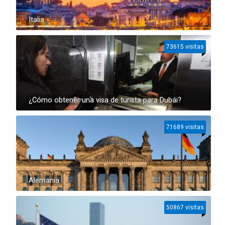
Italia
73615 visitas
¿Cómo obtener una visa de turista para Dubái?
71689 visitas
Alemania
50867 visitas