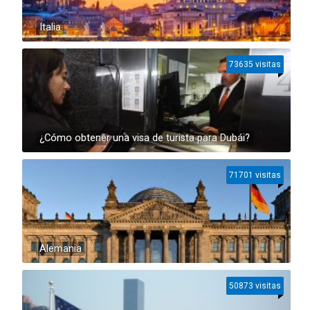
Italia
73635 visitas
¿Cómo obtener una visa de turista para Dubái?
71701 visitas
Alemania
50873 visitas