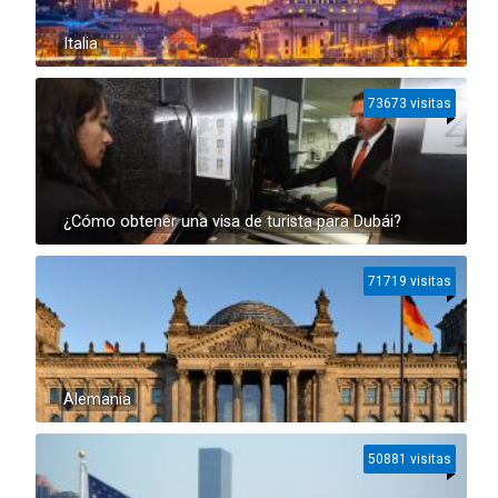
Italia
73673 visitas
¿Cómo obtener una visa de turista para Dubái?
71719 visitas
Alemania
50881 visitas