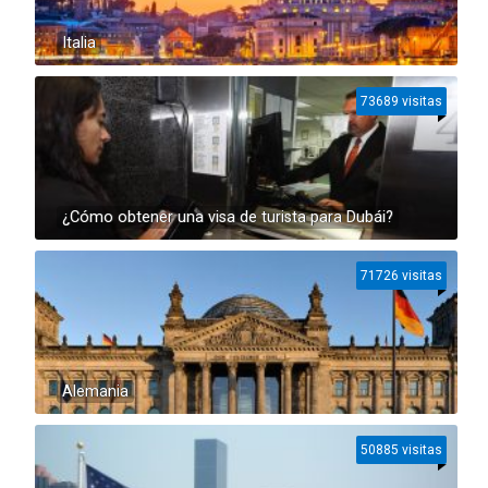
Italia
73689 visitas
¿Cómo obtener una visa de turista para Dubái?
71726 visitas
Alemania
50885 visitas