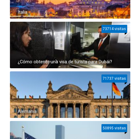
Italia
73714 visitas
¿Cómo obtener una visa de turista para Dubái?
71737 visitas
Alemania
50895 visitas