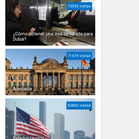
73593 visitas
¿Cómo obtener una visa de turista para
Dubái?
71679 visitas
Alemania
50860 visitas
Estados Unidos