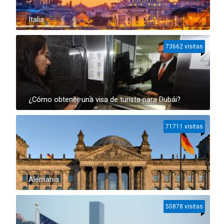
Italia
73662 visitas
¿Cómo obtener una visa de turista para Dubái?
71711 visitas
Alemania
50878 visitas