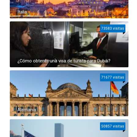
Italia
73583 visitas
¿Cómo obtener una visa de turista para Dubái?
71677 visitas
Alemania
50857 visitas