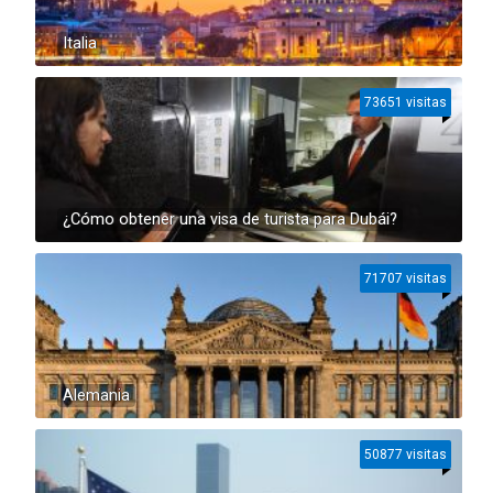
Italia
73651 visitas
¿Cómo obtener una visa de turista para Dubái?
71707 visitas
Alemania
50877 visitas