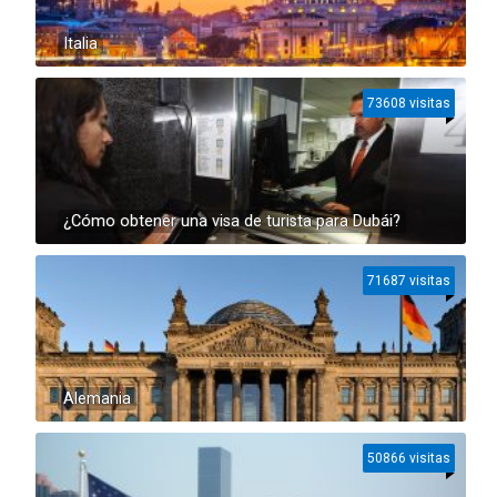
Italia
73608 visitas
¿Cómo obtener una visa de turista para Dubái?
71687 visitas
Alemania
50866 visitas