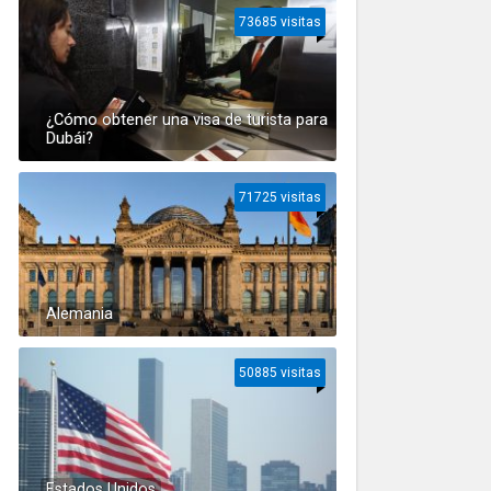
73685 visitas
¿Cómo obtener una visa de turista para
Dubái?
71725 visitas
Alemania
50885 visitas
Estados Unidos