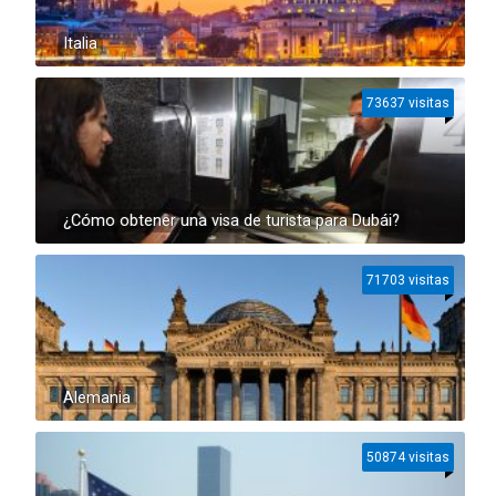
Italia
73637 visitas
¿Cómo obtener una visa de turista para Dubái?
71703 visitas
Alemania
50874 visitas