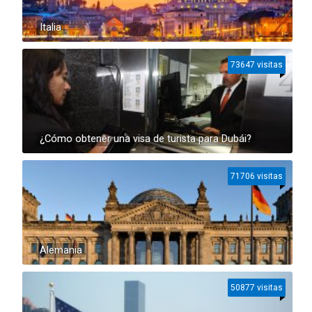
Italia
73647 visitas
¿Cómo obtener una visa de turista para Dubái?
71706 visitas
Alemania
50877 visitas