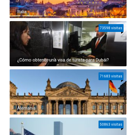
Italia
73598 visitas
¿Cómo obtener una visa de turista para Dubái?
71683 visitas
Alemania
50863 visitas