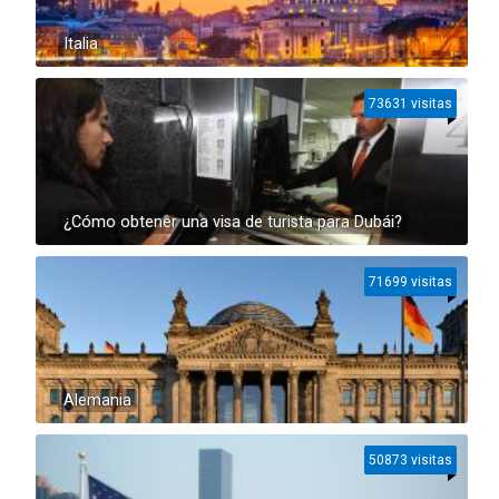
Italia
73631 visitas
¿Cómo obtener una visa de turista para Dubái?
71699 visitas
Alemania
50873 visitas