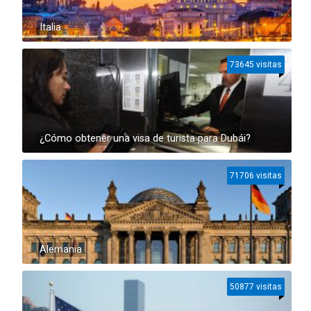
Italia
73645 visitas
¿Cómo obtener una visa de turista para Dubái?
71706 visitas
Alemania
50877 visitas