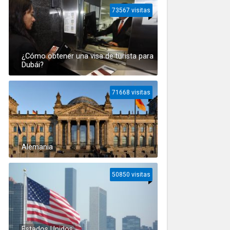
73567 visitas
¿Cómo obtener una visa de turista para
Dubái?
71668 visitas
Alemania
50850 visitas
Estados Unidos