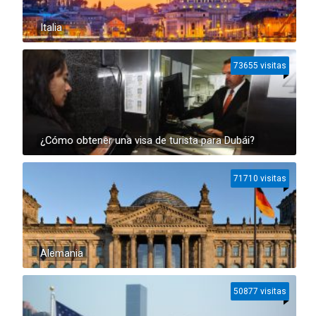
Italia
73655 visitas
¿Cómo obtener una visa de turista para Dubái?
71710 visitas
Alemania
50877 visitas