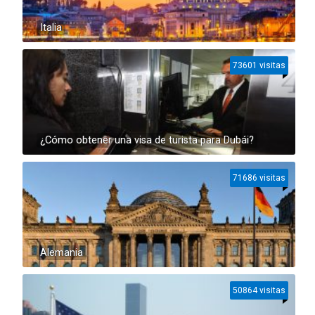
Italia
73601 visitas
¿Cómo obtener una visa de turista para Dubái?
71686 visitas
Alemania
50864 visitas