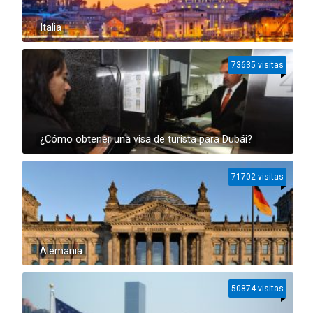
Italia
73635 visitas
¿Cómo obtener una visa de turista para Dubái?
71702 visitas
Alemania
50874 visitas