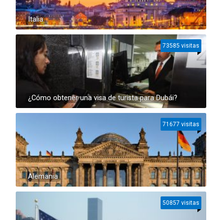
Italia
73585 visitas
¿Cómo obtener una visa de turista para Dubái?
71677 visitas
Alemania
50857 visitas