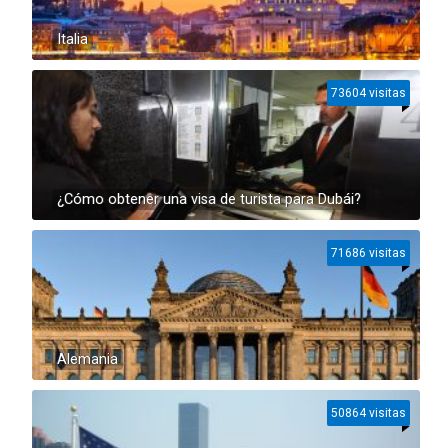
Italia
73604 visitas
¿Cómo obtener una visa de turista para Dubái?
71686 visitas
Alemania
50864 visitas