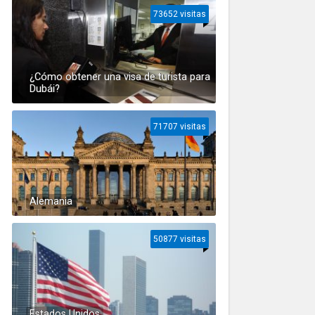
73652 visitas
¿Cómo obtener una visa de turista para
Dubái?
71707 visitas
Alemania
50877 visitas
Estados Unidos