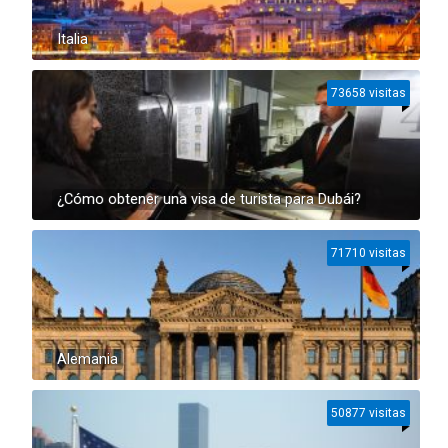
Italia
73658 visitas
¿Cómo obtener una visa de turista para Dubái?
71710 visitas
Alemania
50877 visitas