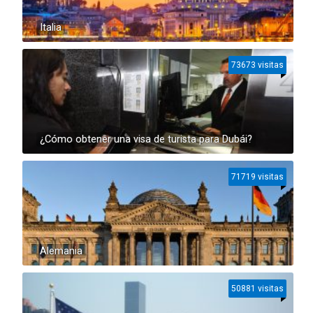
Italia
73673 visitas
¿Cómo obtener una visa de turista para Dubái?
71719 visitas
Alemania
50881 visitas