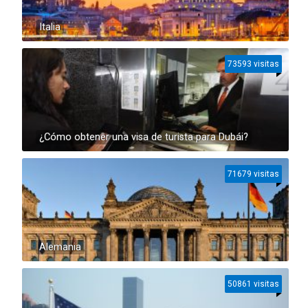
Italia
73593 visitas
¿Cómo obtener una visa de turista para Dubái?
71679 visitas
Alemania
50861 visitas