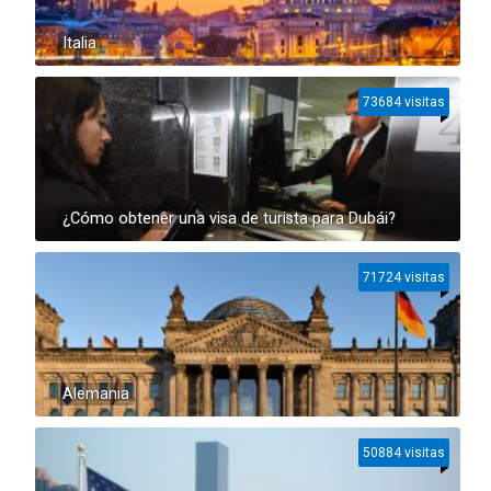
Italia
73684 visitas
¿Cómo obtener una visa de turista para Dubái?
71724 visitas
Alemania
50884 visitas