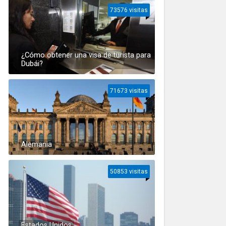
73576 visitas
¿Cómo obtener una visa de turista para
Dubái?
71673 visitas
Alemania
50853 visitas
Estados Unidos