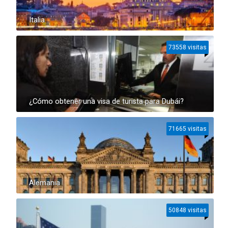
Italia
73558 visitas
¿Cómo obtener una visa de turista para Dubái?
71665 visitas
Alemania
50848 visitas