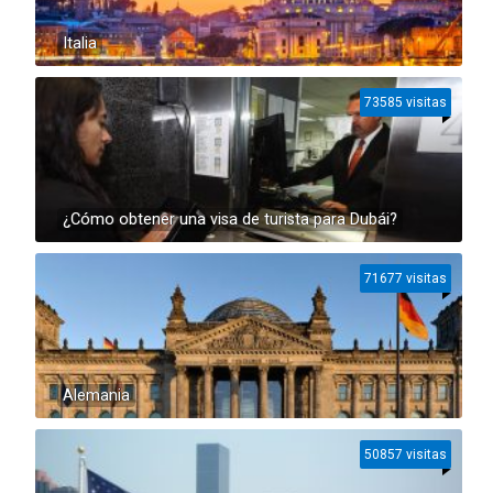
Italia
73585 visitas
¿Cómo obtener una visa de turista para Dubái?
71677 visitas
Alemania
50857 visitas