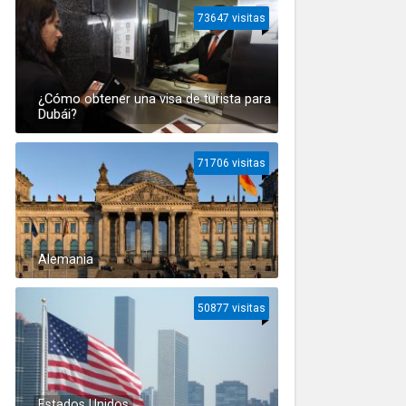
73647 visitas
¿Cómo obtener una visa de turista para
Dubái?
71706 visitas
Alemania
50877 visitas
Estados Unidos