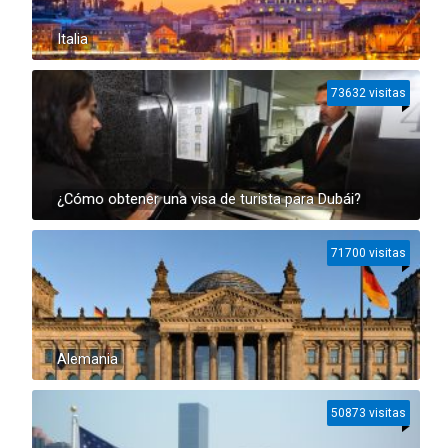
Italia
73632 visitas
¿Cómo obtener una visa de turista para Dubái?
71700 visitas
Alemania
50873 visitas