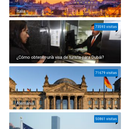
Italia
73593 visitas
¿Cómo obtener una visa de turista para Dubái?
71679 visitas
Alemania
50861 visitas